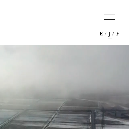
E
/
J
/
F