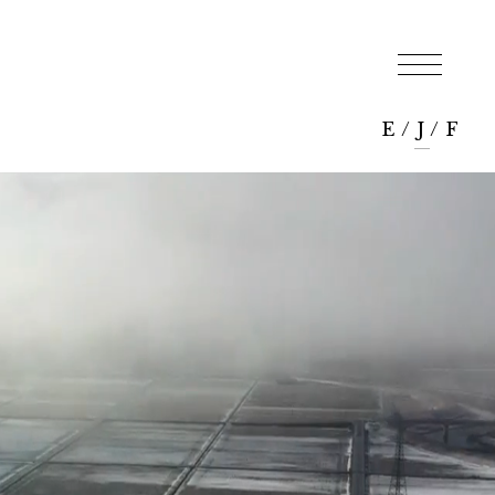
E
/
J
/
F