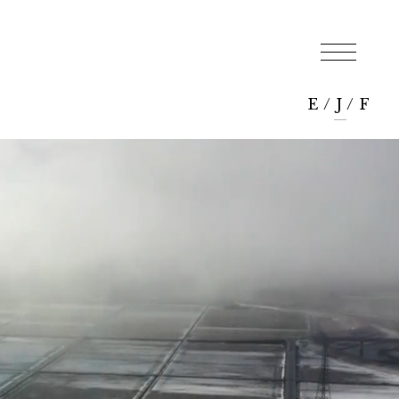
E
/
J
/
F