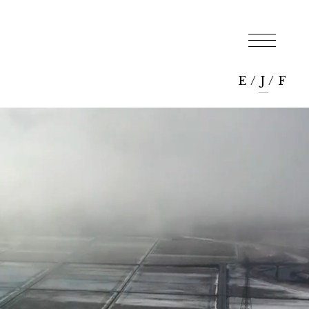
E
/
J
/
F