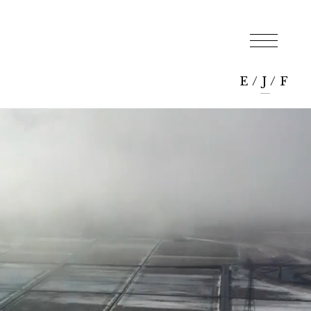
E
/
J
/
F