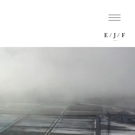
E
/
J
/
F