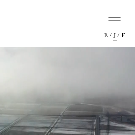
E
/
J
/
F