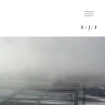
E
/
J
/
F