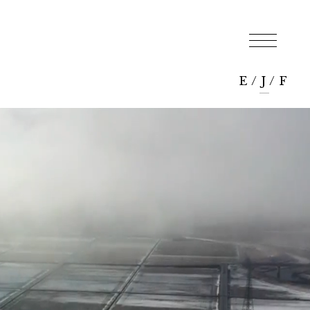
E
/
J
/
F