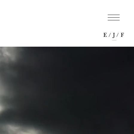
E
/
J
/
F