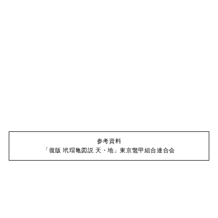
参考資料
「復版 玳瑁亀図説 天・地」東京鼈甲組合連合会