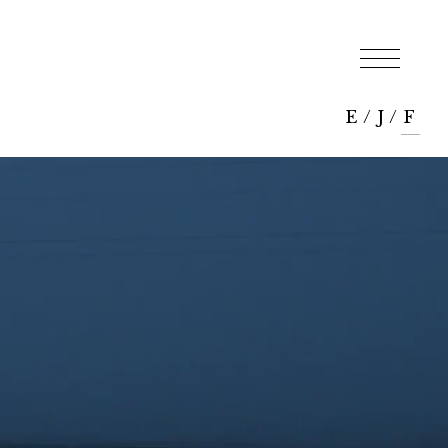
E
/
J
/
F