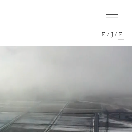
E
/
J
/
F