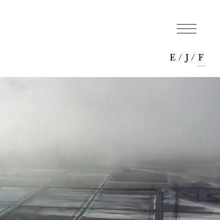
E
/
J
/
F