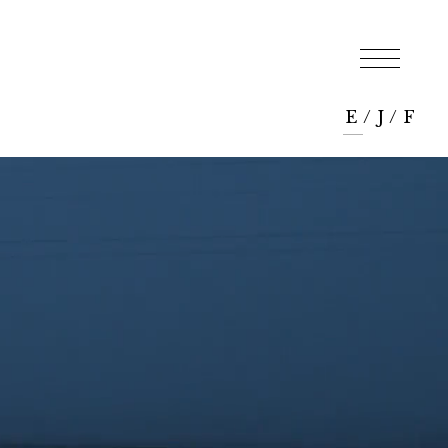
E
/
J
/
F