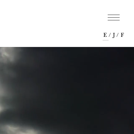
E
/
J
/
F