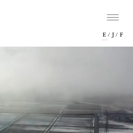
E
/
J
/
F