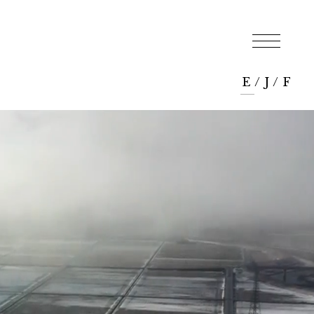
E
/
J
/
F