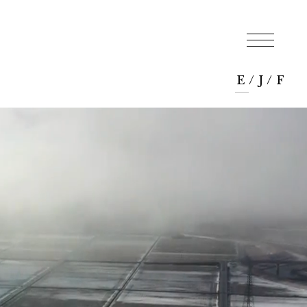
E
/
J
/
F