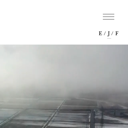
E
/
J
/
F