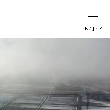
E
/
J
/
F