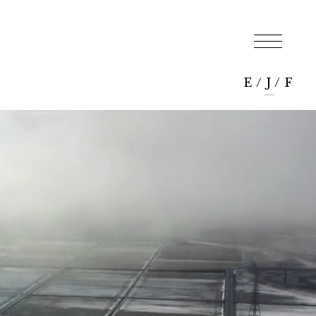
E
/
J
/
F