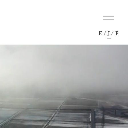
E
/
J
/
F