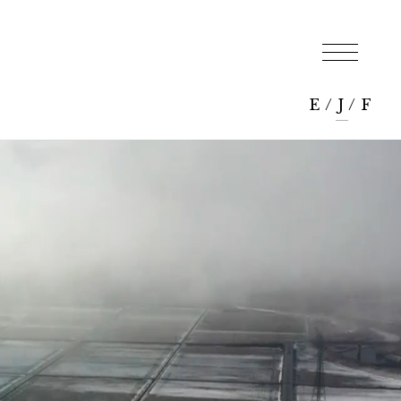
E
/
J
/
F