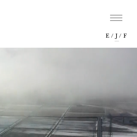
E
/
J
/
F