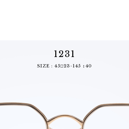
1231
SIZE : 45□23-145 ↕︎40