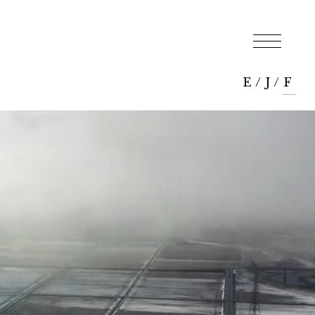
E
/
J
/
F