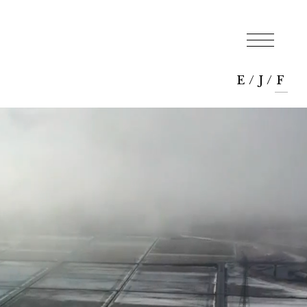
E
/
J
/
F