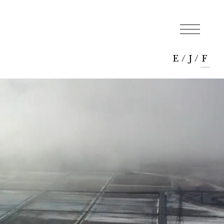
E
/
J
/
F