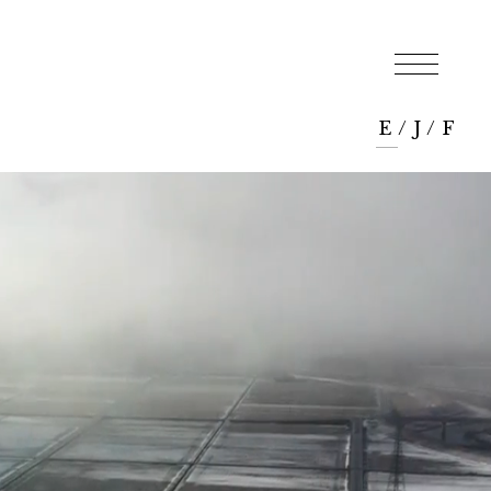
E
/
J
/
F