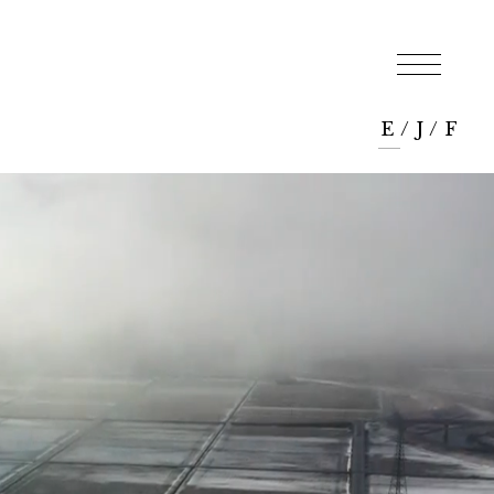
E
/
J
/
F