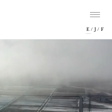
E
/
J
/
F